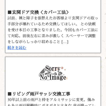
■玄関ドア交換＜カバー工法＞
以前、襖と障子を張替えたお客様より玄関ドアの取っ
手部分が壊れているため交換してほしい。 との依頼
を受け本日の工事となりました。今回もカバー工法に
て対応。前後左右に歪みが激しく スペーサーで調整
をしながらしっかり収めること […]
続きを読む
■リビング雨戸サッシ交換工事
30年以上前の雨戸と枠をアルミサッシに変更。傷み
もあり雨戸稼働時にガタガタと大きな 音が鳴ってし