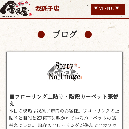
我孫子店
▼MENU▼
ブログ
■フローリング上貼り・階段カーペット張替
え
本日の現場は我孫子市内のお客様。フローリングの上
貼りと階段と2F廊下に敷かれているカーペットの張
替えでした。 既存のフローリングが傷んでフカフカ