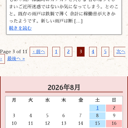
まいご近所迷惑ではないか気になってしまう。とのこ
と。既存の雨戸は鉄製で薄く 余計に稼働音が大きか
ったようです。新しい雨戸は断 […]
続きを読む
Page 3 of 11
‹ 前へ
1
2
3
4
5
次へ
›
最後へ »
2026年8月
月
火
水
木
金
土
日
1
2
3
4
5
6
7
8
9
10
11
12
13
14
15
16