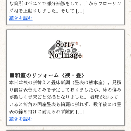
な箇所はベニアで部分補修をして、上からフローリン
グ材を上貼りしました。そして […]
続きを読む
■和室のリフォーム〈襖・畳〉
本日は襖の張替えと畳床新調（畳表は熊本産）。見積
り前は表替えのみを予定しておりましたが、床の傷み
が激しく畳床ごと交換となりました。 畳床が弱って
いると折角の国産畳表も綺麗に張れず、数年後には畳
表の締め付けに耐えられず隙間 […]
続きを読む