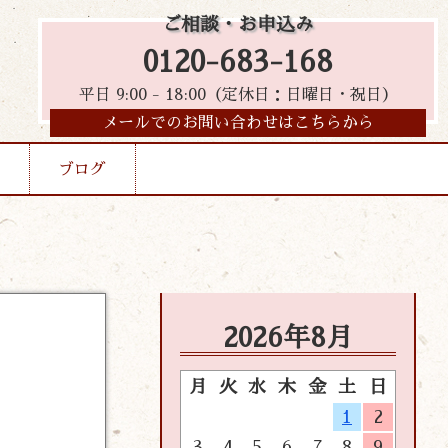
ご相談・お申込み
0120-683-168
平日 9:00 - 18:00（定休日：日曜日・祝日）
メールでのお問い合わせはこちらから
ブログ
2026年8月
月
火
水
木
金
土
日
1
2
3
4
5
6
7
8
9