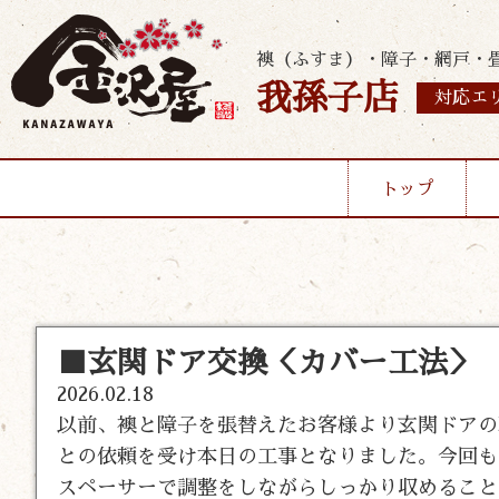
襖（ふすま）・障子・網戸・
我孫子店
対応エ
トップ
■玄関ドア交換＜カバー工法＞
2026.02.18
以前、襖と障子を張替えたお客様より玄関ドアの
との依頼を受け本日の工事となりました。今回も
スペーサーで調整をしながらしっかり収めること