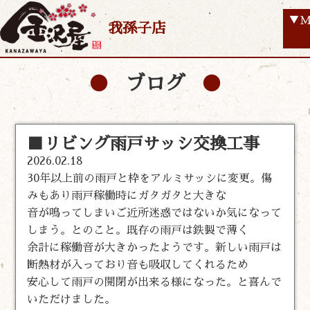
▼M
我孫子店
ブログ
■リビング雨戸サッシ交換工事
2026.02.18
30年以上前の雨戸と枠をアルミサッシに変更。傷
みもあり雨戸稼働時にガタガタと大きな
音が鳴ってしまいご近所迷惑ではないか気になって
しまう。とのこと。既存の雨戸は鉄製で薄く
余計に稼働音が大きかったようです。新しい雨戸は
断熱材が入っており音も吸収してくれるため
安心して雨戸の開閉が出来る様になった。と喜んで
いただけました。