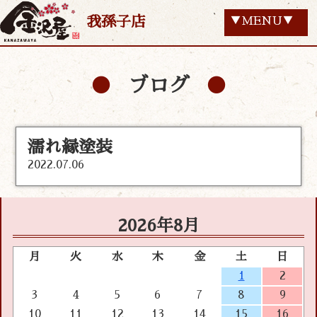
我孫子店
▼MENU▼
ブログ
濡れ縁塗装
2022.07.06
2026年8月
月
火
水
木
金
土
日
1
2
3
4
5
6
7
8
9
10
11
12
13
14
15
16