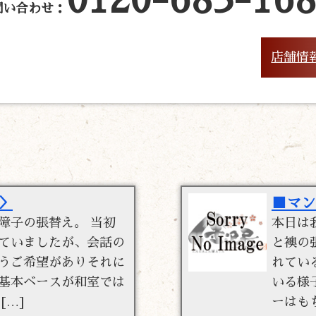
問い合わせ：
店舗情
＞
■マン
障子の張替え。 当初
本日は
ていましたが、会話の
と襖の
うご希望がありそれに
れてい
基本ベースが和室では
いる様
[…]
ーはも