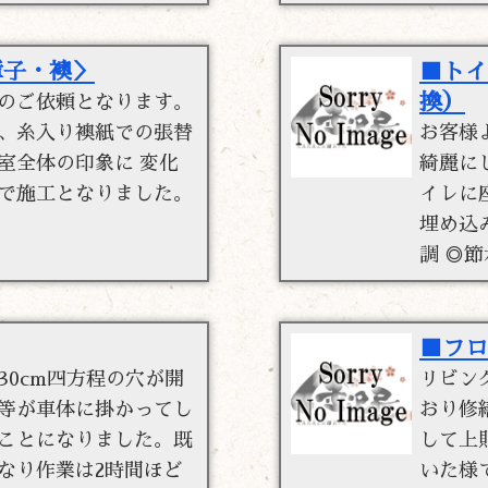
障子・襖＞
■トイ
換）
のご依頼となります。
、糸入り襖紙での張替
お客様
室全体の印象に 変化
綺麗に
で施工となりました。
イレに
埋め込
調 ◎節
■フロ
0cm四方程の穴が開
リビン
等が車体に掛かってし
おり修
ことになりました。既
して上
なり作業は2時間ほど
いた様