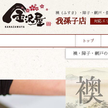
襖（ふすま）・障子・網戸・
我孫子店
対応エ
トップ
襖・障子・網戸の