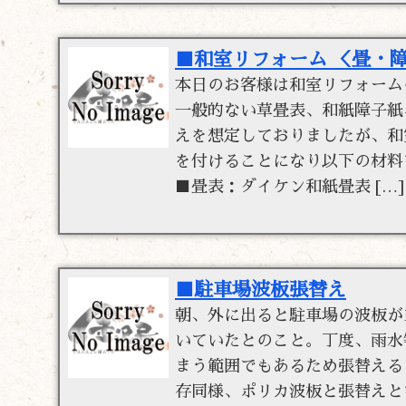
■和室リフォーム ＜畳・
本日のお客様は和室リフォーム
一般的ない草畳表、和紙障子紙
えを想定しておりましたが、和
を付けることになり以下の材料
■畳表：ダイケン和紙畳表 […]
■駐車場波板張替え
朝、外に出ると駐車場の波板が3
いていたとのこと。丁度、雨水
まう範囲でもあるため張替える
存同様、ポリカ波板と張替えと